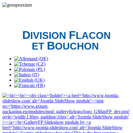
D
F
IVISION
LACON
B
ET
OUCHON